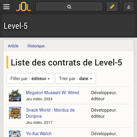
Level-5
Article
Historique
Liste des contrats de Level-5
Filter par :
éditeur
Trier par :
date
Megaton Musashi W: Wired
Développeur,
éditeur
Jeu vidéo, 2024
Snack World : Mordus de
Développeur,
Donjons
éditeur
Jeu vidéo, 2017
Yo-Kai Watch
Développeur,