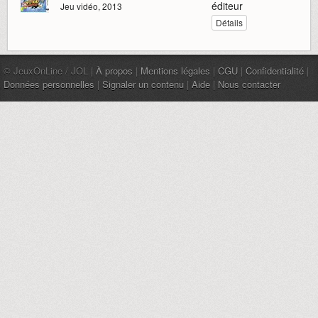
éditeur
Jeu vidéo, 2013
Détails
© JeuxOnLine / JOL |
À propos
|
Mentions légales
|
CGU
|
Confidentialité
|
Données personnelles
|
Signaler un contenu
|
Aide
|
Nous contacter