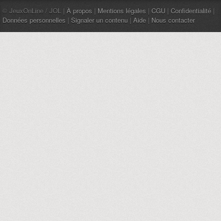
© JeuxOnLine / JOL |
À propos
|
Mentions légales
|
CGU
|
Confidentialité
|
Données personnelles
|
Signaler un contenu
|
Aide
|
Nous contacter