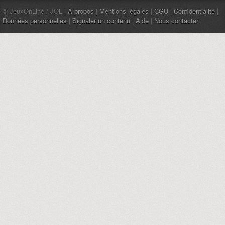
© JeuxOnLine / JOL |
À propos
|
Mentions légales
|
CGU
|
Confidentialité
|
Données personnelles
|
Signaler un contenu
|
Aide
|
Nous contacter