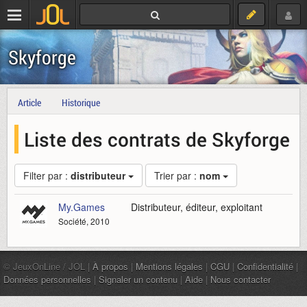
Skyforge
Article
Historique
Liste des contrats de Skyforge
Filter par :
distributeur
Trier par :
nom
My.Games
Distributeur, éditeur, exploitant
Société, 2010
© JeuxOnLine / JOL |
À propos
|
Mentions légales
|
CGU
|
Confidentialité
|
Données personnelles
|
Signaler un contenu
|
Aide
|
Nous contacter