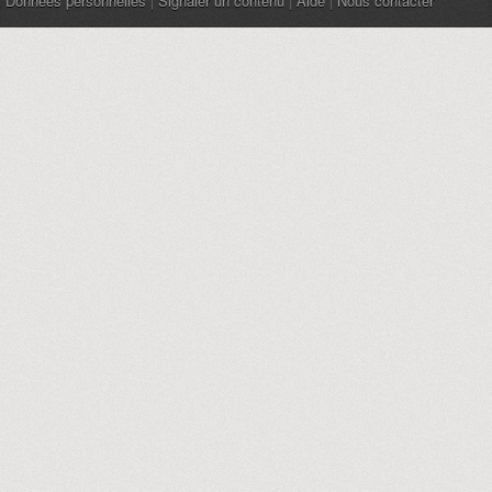
Données personnelles
|
Signaler un contenu
|
Aide
|
Nous contacter