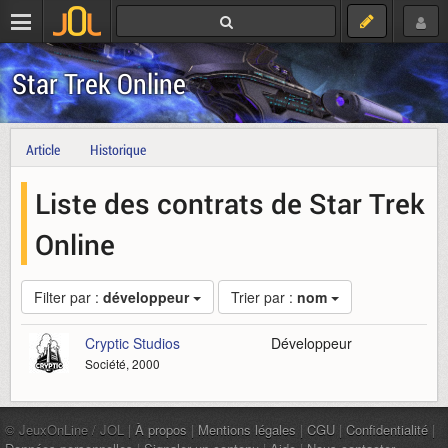
Star Trek Online
Article
Historique
Liste des contrats de Star Trek
Online
Filter par :
développeur
Trier par :
nom
Cryptic Studios
Développeur
Société, 2000
© JeuxOnLine / JOL |
À propos
|
Mentions légales
|
CGU
|
Confidentialité
|