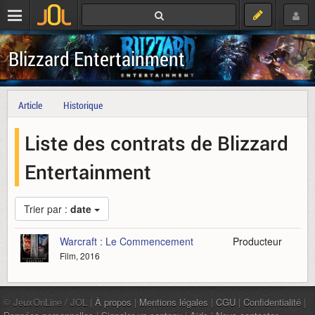
Blizzard Entertainment
Article
Historique
Liste des contrats de Blizzard
Entertainment
Trier par :
date
Warcraft : Le Commencement
Producteur
Film, 2016
© JeuxOnLine / JOL |
À propos
|
Mentions légales
|
CGU
|
Confidentialité
|