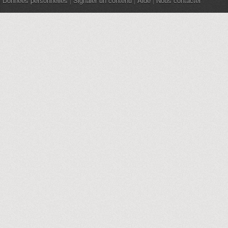
Données personnelles
|
Signaler un contenu
|
Aide
|
Nous contacter