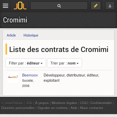
Cromimi
Article
Historique
Liste des contrats de Cromimi
Filter par :
éditeur
Trier par :
nom
Beemoov
Développeur, distributeur, éditeur,
exploitant
Société,
2006
© JeuxOnLine / JOL |
À propos
|
Mentions légales
|
CGU
|
Confidentialité
|
Données personnelles
|
Signaler un contenu
|
Aide
|
Nous contacter