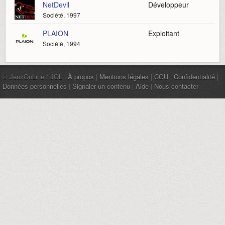
NetDevil
Développeur
Société, 1997
PLAION
Exploitant
Société, 1994
© JeuxOnLine / JOL |
À propos
|
Mentions légales
|
CGU
|
Confidentialité
|
Données personnelles
|
Signaler un contenu
|
Aide
|
Nous contacter