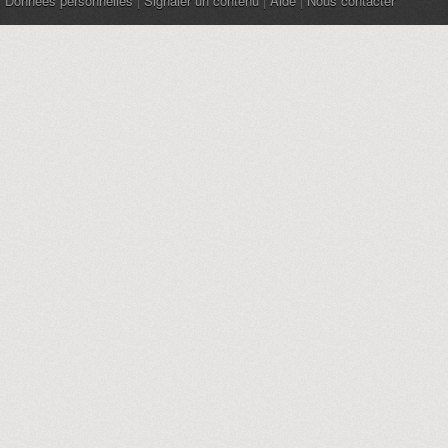
Données personnelles
|
Signaler un contenu
|
Aide
|
Nous contacter