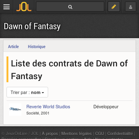
Dawn of Fantasy
Article
Historique
Liste des contrats de Dawn of
Fantasy
Trier par :
nom
Reverie World Studios
Développeur
Société, 2001
© JeuxOnLine / JOL |
À propos
|
Mentions légales
|
CGU
|
Confidentialité
|