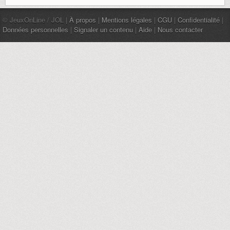
© JeuxOnLine / JOL |
À propos
|
Mentions légales
|
CGU
|
Confidentialité
|
Données personnelles
|
Signaler un contenu
|
Aide
|
Nous contacter