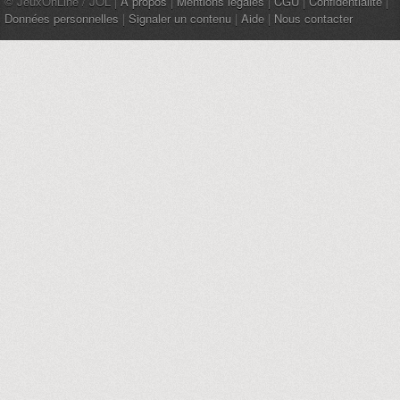
© JeuxOnLine / JOL |
À propos
|
Mentions légales
|
CGU
|
Confidentialité
|
Données personnelles
|
Signaler un contenu
|
Aide
|
Nous contacter