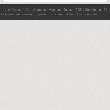
© JeuxOnLine / JOL |
À propos
|
Mentions légales
|
CGU
|
Confidentialité
|
Données personnelles
|
Signaler un contenu
|
Aide
|
Nous contacter