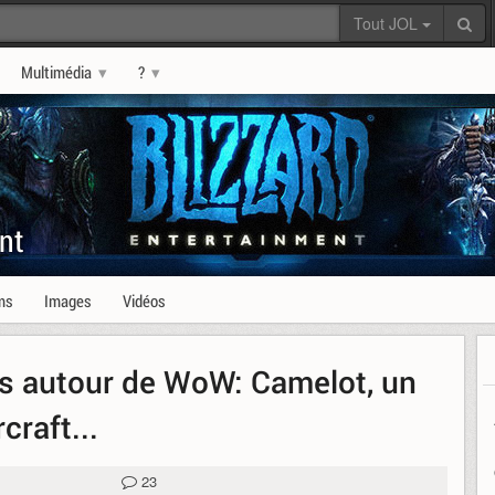
Tout JOL
Multimédia
?
nt
ms
Images
Vidéos
rs autour de WoW: Camelot, un
raft...
23