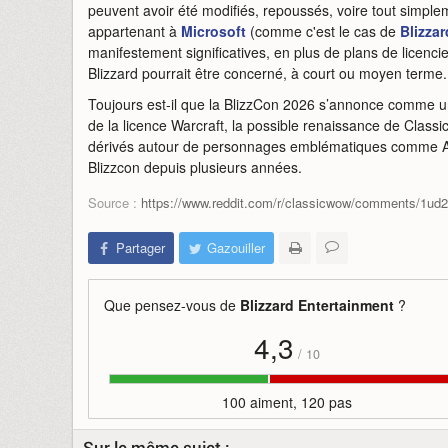
peuvent avoir été modifiés, repoussés, voire tout simpl
appartenant à
Microsoft
(comme c'est le cas de
Blizza
manifestement significatives, en plus de plans de licenc
Blizzard pourrait être concerné, à court ou moyen terme
Toujours est-il que la BlizzCon 2026 s’annonce comme un
de la licence Warcraft, la possible renaissance de Classi
dérivés autour de personnages emblématiques comme Arth
Blizzcon depuis plusieurs années.
Source :
https://www.reddit.com/r/classicwow/comments/1ud2
Partager
Gazouiller
Que pensez-vous de
Blizzard Entertainment
?
4,3
/
10
100 aiment, 120 pas
Sur le même sujet :