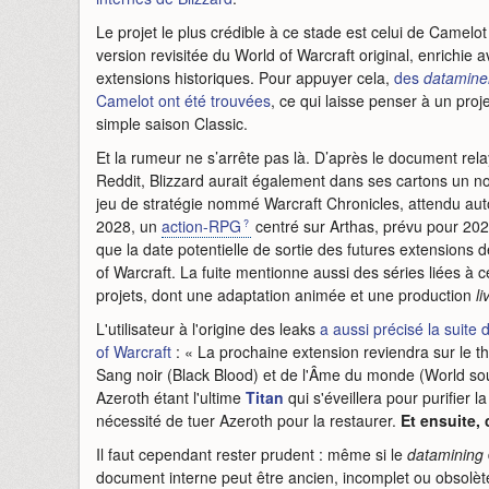
Le projet le plus crédible à ce stade est celui de Camelo
version revisitée du World of Warcraft original, enrichi
extensions historiques. Pour appuyer cela,
des
datamine
Camelot ont été trouvées
, ce qui laisse penser à un pro
simple saison Classic.
Et la rumeur ne s’arrête pas là. D’après le document rel
Reddit, Blizzard aurait également dans ses cartons un 
jeu de stratégie nommé Warcraft Chronicles, attendu aut
2028, un
action-RPG
centré sur Arthas, prévu pour 202
que la date potentielle de sortie des futures extensions 
of Warcraft. La fuite mentionne aussi des séries liées à c
projets, dont une adaptation animée et une production
li
L'utilisateur à l'origine des leaks
a aussi précisé la suite
of Warcraft
: «
La prochaine extension reviendra sur le 
Sang noir (Black Blood) et de l'Âme du monde (World sou
Azeroth étant l'ultime
Titan
qui s'éveillera pour purifier l
nécessité de tuer Azeroth pour la restaurer.
Et ensuite,
Il faut cependant rester prudent : même si le
datamining
document interne peut être ancien, incomplet ou obsolète