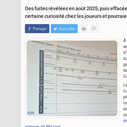
Des fuites révélées en août 2025, puis effacée
certaine curiosité chez les joueurs et pourra
Partager
Gazouiller
À
s
d
s
ga
d
C
Le
fu
pl
no
an
c
de
internes de Blizzard
.