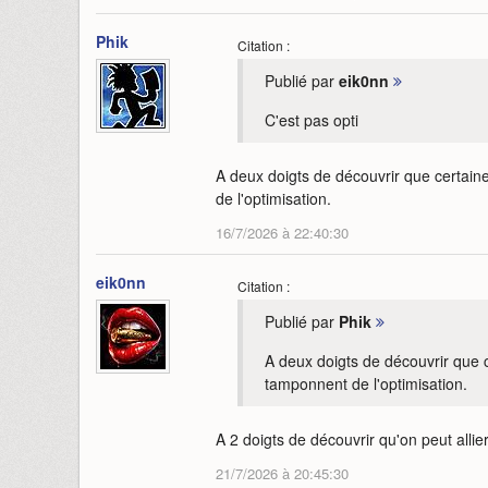
Phik
Citation :
Publié par
eik0nn
C'est pas opti
A deux doigts de découvrir que certain
de l'optimisation.
16/7/2026 à 22:40:30
eik0nn
Citation :
Publié par
Phik
A deux doigts de découvrir que c
tamponnent de l'optimisation.
A 2 doigts de découvrir qu'on peut allier
21/7/2026 à 20:45:30