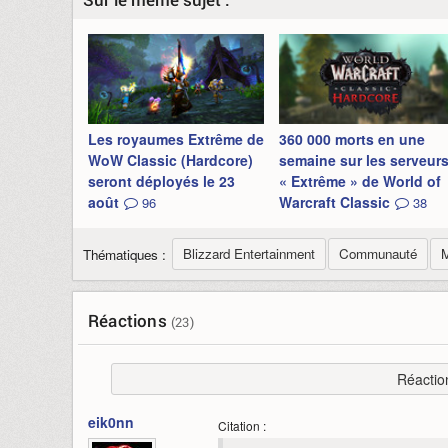
Les royaumes Extrême de
360 000 morts en une
WoW Classic (Hardcore)
semaine sur les serveur
seront déployés le 23
« Extrême » de World of
août
Warcraft Classic
96
38
Blizzard Entertainment
Communauté
M
Thématiques :
Réactions
(23)
Réactio
eik0nn
Citation :