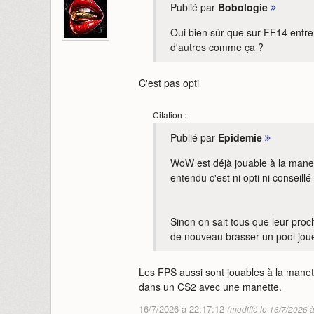
Publié par
Bobologie
Oui bien sûr que sur FF14 entre-
d'autres comme ça ?
C'est pas opti
Citation :
Publié par
Epidemie
WoW est déjà jouable à la manett
entendu c'est ni opti ni conseil
Sinon on sait tous que leur proc
de nouveau brasser un pool joue
Les FPS aussi sont jouables à la manett
dans un CS2 avec une manette.
16/7/2026 à 22:17:12
(modifié le 16/7/2026 