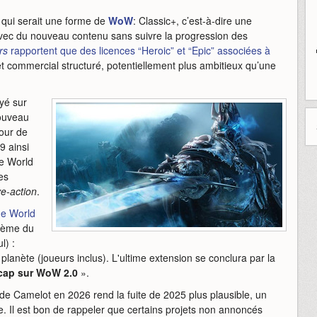
t qui serait une forme de
WoW
: Classic+, c’est-à-dire une
e avec du nouveau contenu sans suivre la progression des
rs
rapportent que des licences “Heroic” et “Epic” associées à
jet commercial structuré, potentiellement plus ambitieux qu’une
ayé sur
nouveau
our de
9 ainsi
de World
es
ve-action
.
 de World
thème du
l) :
a planète (joueurs inclus). L'ultime extension se conclura par la
 cap sur WoW 2.0
».
de Camelot en 2026 rend la fuite de 2025 plus plausible, un
. Il est bon de rappeler que certains projets non annoncés