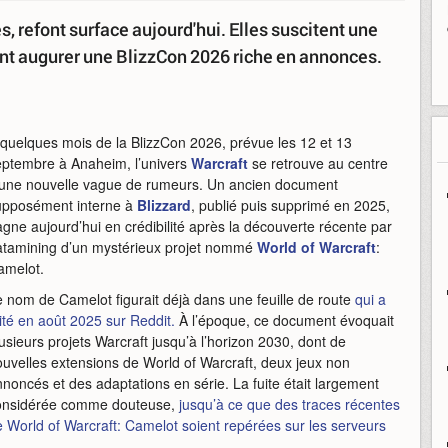
s, refont surface aujourd'hui. Elles suscitent une
ient augurer une BlizzCon 2026 riche en annonces.
 quelques mois de la BlizzCon 2026, prévue les 12 et 13
eptembre à Anaheim, l’univers
Warcraft
se retrouve au centre
’une nouvelle vague de rumeurs. Un ancien document
upposément interne à
Blizzard
, publié puis supprimé en 2025,
gne aujourd’hui en crédibilité après la découverte récente par
atamining d’un mystérieux projet nommé
World of Warcraft
:
amelot.
 nom de Camelot figurait déjà dans une feuille de route
qui a
ité en août 2025 sur Reddit.
À l’époque, ce document évoquait
usieurs projets Warcraft jusqu’à l’horizon 2030, dont de
uvelles extensions de World of Warcraft, deux jeux non
noncés et des adaptations en série. La fuite était largement
onsidérée comme douteuse,
jusqu’à ce que des traces récentes
 World of Warcraft: Camelot soient repérées sur les serveurs