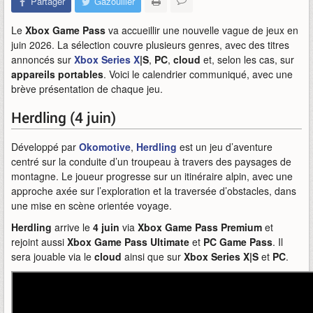
Partager
Gazouiller
Le
Xbox Game Pass
va accueillir une nouvelle vague de jeux en
juin 2026. La sélection couvre plusieurs genres, avec des titres
annoncés sur
Xbox Series X
|S
,
PC
,
cloud
et, selon les cas, sur
appareils portables
. Voici le calendrier communiqué, avec une
brève présentation de chaque jeu.
Herdling (4 juin)
Développé par
Okomotive
,
Herdling
est un jeu d’aventure
centré sur la conduite d’un troupeau à travers des paysages de
montagne. Le joueur progresse sur un itinéraire alpin, avec une
approche axée sur l’exploration et la traversée d’obstacles, dans
une mise en scène orientée voyage.
Herdling
arrive le
4 juin
via
Xbox Game Pass Premium
et
rejoint aussi
Xbox Game Pass Ultimate
et
PC Game Pass
. Il
sera jouable via le
cloud
ainsi que sur
Xbox Series X|S
et
PC
.