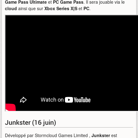
Game Pass Ultimate
et
PC Game Pass
. Il sera jouable via le
cloud
ainsi que sur
Xbox Series X|S
et
PC
.
Junkster (16 juin)
Développé par Stormcloud Games Limited ,
Junkster
est