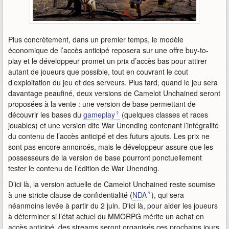
Plus concrètement, dans un premier temps, le modèle
économique de l’accès anticipé reposera sur une offre buy-to-
play et le développeur promet un prix d’accès bas pour attirer
autant de joueurs que possible, tout en couvrant le cout
d’exploitation du jeu et des serveurs. Plus tard, quand le jeu sera
davantage peaufiné, deux versions de Camelot Unchained seront
proposées à la vente : une version de base permettant de
découvrir les bases du
gameplay
(quelques classes et races
jouables) et une version dite War Unending contenant l’intégralité
du contenu de l’accès anticipé et des futurs ajouts. Les prix ne
sont pas encore annoncés, mais le développeur assure que les
possesseurs de la version de base pourront ponctuellement
tester le contenu de l’édition de War Unending.
D’ici là, la version actuelle de Camelot Unchained reste soumise
à une stricte clause de confidentialité (
NDA
), qui sera
néanmoins levée à partir du 2 juin. D'ici là, pour aider les joueurs
à déterminer si l’état actuel du MMORPG mérite un achat en
accès anticipé, des streams seront organisés ces prochains jours