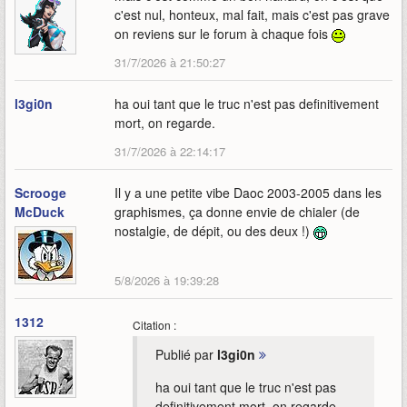
c'est nul, honteux, mal fait, mais c'est pas grave
on reviens sur le forum à chaque fois
31/7/2026 à 21:50:27
l3gi0n
ha oui tant que le truc n'est pas definitivement
mort, on regarde.
31/7/2026 à 22:14:17
Scrooge
Il y a une petite vibe Daoc 2003-2005 dans les
McDuck
graphismes, ça donne envie de chialer (de
nostalgie, de dépit, ou des deux !)
5/8/2026 à 19:39:28
1312
Citation :
Publié par
l3gi0n
ha oui tant que le truc n'est pas
definitivement mort, on regarde.