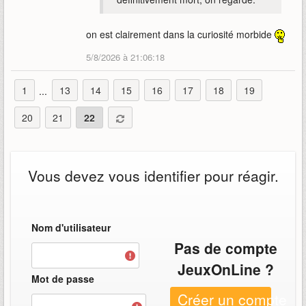
on est clairement dans la curiosité morbide
5/8/2026 à 21:06:18
1
13
14
15
16
17
18
19
...
20
21
22
Vous devez vous identifier pour réagir.
Nom d'utilisateur
Pas de compte
JeuxOnLine ?
Mot de passe
Créer un compte