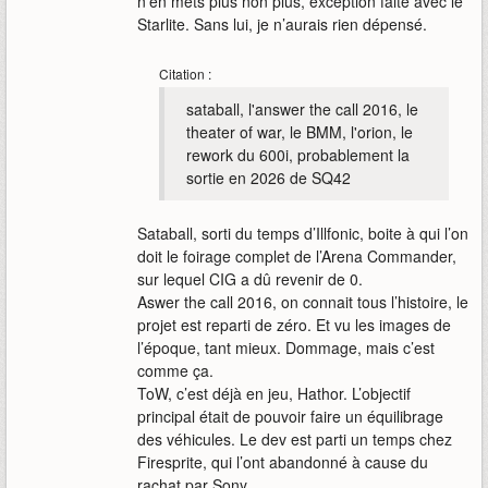
n’en mets plus non plus, exception faite avec le
Starlite. Sans lui, je n’aurais rien dépensé.
Citation :
sataball, l'answer the call 2016, le
theater of war, le BMM, l'orion, le
rework du 600i, probablement la
sortie en 2026 de SQ42
Sataball, sorti du temps d’Illfonic, boite à qui l’on
doit le foirage complet de l’Arena Commander,
sur lequel CIG a dû revenir de 0.
Aswer the call 2016, on connait tous l’histoire, le
projet est reparti de zéro. Et vu les images de
l’époque, tant mieux. Dommage, mais c’est
comme ça.
ToW, c’est déjà en jeu, Hathor. L’objectif
principal était de pouvoir faire un équilibrage
des véhicules. Le dev est parti un temps chez
Firesprite, qui l’ont abandonné à cause du
rachat par Sony.