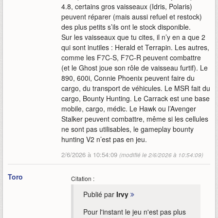
4.8, certains gros vaisseaux (Idris, Polaris)
peuvent réparer (mais aussi refuel et restock)
des plus petits s’ils ont le stock disponible.
Sur les vaisseaux que tu cites, il n’y en a que 2
qui sont inutiles : Herald et Terrapin. Les autres,
comme les F7C-S, F7C-R peuvent combattre
(et le Ghost joue son rôle de vaisseau furtif). Le
890, 600i, Connie Phoenix peuvent faire du
cargo, du transport de véhicules. Le MSR fait du
cargo, Bounty Hunting. Le Carrack est une base
mobile, cargo, médic. Le Hawk ou l’Avenger
Stalker peuvent combattre, même si les cellules
ne sont pas utilisables, le gameplay bounty
hunting V2 n’est pas en jeu.
2/6/2026 à 10:54:09
(modifié le 2/6/2026 à 10:54:09)
Toro
Citation :
Publié par
Irvy
Pour l'instant le jeu n'est pas plus