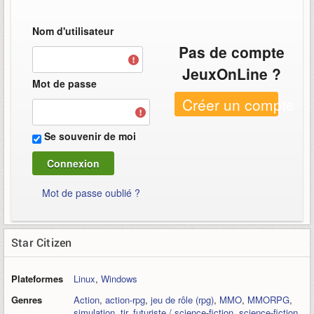
Nom d'utilisateur
Pas de compte
JeuxOnLine ?
Mot de passe
Créer un compte
Se souvenir de moi
Mot de passe oublié ?
Star Citizen
Plateformes
Linux
,
Windows
Genres
Action
,
action-rpg
,
jeu de rôle (rpg)
,
MMO
,
MMORPG
,
simulation
,
tir
,
futuriste / science-fiction
,
science-fiction