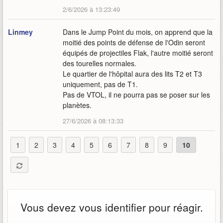
2/6/2026 à 13:23:49
Linmey
Dans le Jump Point du mois, on apprend que la
moitié des points de défense de l'Odin seront
équipés de projectiles Flak, l'autre moitié seront
des tourelles normales.
Le quartier de l'hôpital aura des lits T2 et T3
uniquement, pas de T1.
Pas de VTOL, il ne pourra pas se poser sur les
planètes.
27/6/2026 à 08:13:33
1
2
3
4
5
6
7
8
9
10
Vous devez vous identifier pour réagir.