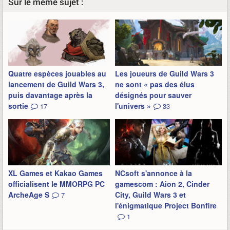
Sur le même sujet :
Quatre espèces jouables au
Les joueurs de Guild Wars 3
lancement de Guild Wars 3,
ne sont « pas des élus
puis davantage après la
désignés pour sauver
sortie
l'univers »
17
33
XL Games et Kakao Games
NCsoft s'annonce à la
officialisent le MMORPG PC
gamescom : Aion 2, Cinder
ArcheAge S
City, Guild Wars 3 et
7
l'énigmatique Project Bonfire
1