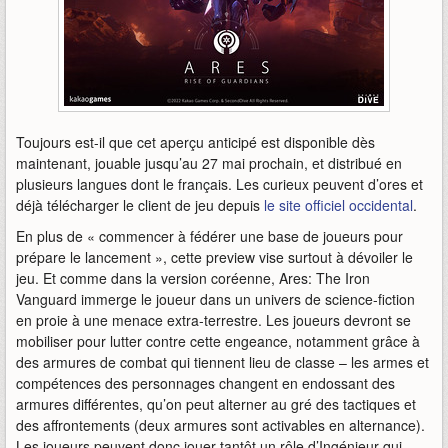
Toujours est-il que cet aperçu anticipé est disponible dès
maintenant, jouable jusqu’au 27 mai prochain, et distribué en
plusieurs langues dont le français. Les curieux peuvent d’ores et
déjà télécharger le client de jeu depuis
le site officiel occidental
.
En plus de « commencer à fédérer une base de joueurs pour
prépare le lancement », cette preview vise surtout à dévoiler le
jeu. Et comme dans la version coréenne, Ares: The Iron
Vanguard immerge le joueur dans un univers de science-fiction
en proie à une menace extra-terrestre. Les joueurs devront se
mobiliser pour lutter contre cette engeance, notamment grâce à
des armures de combat qui tiennent lieu de classe – les armes et
compétences des personnages changent en endossant des
armures différentes, qu’on peut alterner au gré des tactiques et
des affrontements (deux armures sont activables en alternance).
Les joueurs peuvent donc jouer tantôt un rôle d’Ingénieur qui